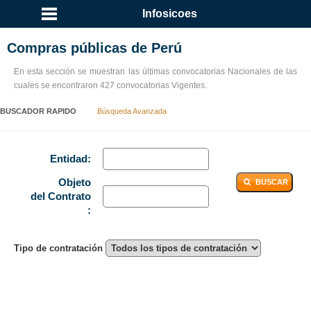
Infosicoes
Compras públicas de Perú
En esta sección se muestran las últimas convocatorias Nacionales de las
cuales se encontraron 427 convocatorias Vigentes.
BUSCADOR RAPIDO
Búsqueda Avanzada
Entidad:
Objeto
BUSCAR
del Contrato
:
Tipo de contratación