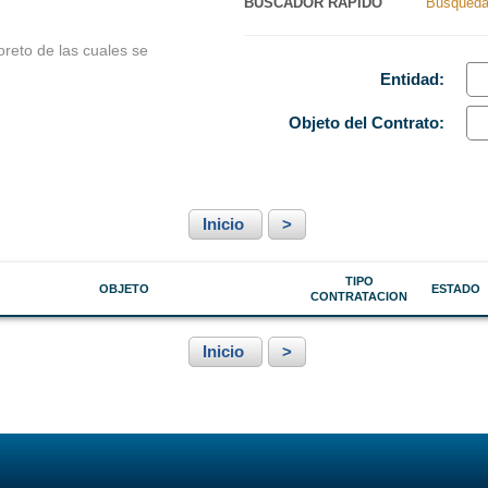
BUSCADOR RAPIDO
Búsqueda
Nacionales
Ancash
oreto de las cuales se
s Perú
Apurímac
Entidad:
Arequipa
Objeto
del Contrato
:
Ayacucho
Cajamarca
Inicio
>
Callao
Cusco
TIPO
OBJETO
ESTADO
CONTRATACION
Huancavelica
Huánuco
Inicio
>
Ica
Junín
La Libertad