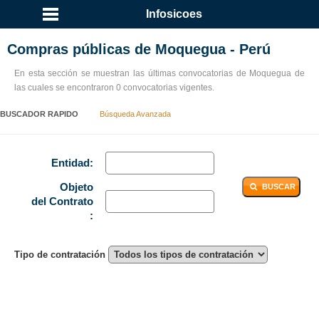
Infosicoes
Compras públicas de Moquegua - Perú
En esta sección se muestran las últimas convocatorias de Moquegua de
las cuales se encontraron 0 convocatorias vigentes.
BUSCADOR RAPIDO
Búsqueda Avanzada
Entidad:
Objeto
BUSCAR
del Contrato
:
Tipo de contratación