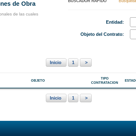
BUSCADOR RAPIDO
Búsqueda
ones de Obra
Nacionales
Ancash
onales de las cuales
s Perú
Apurímac
Entidad:
Arequipa
Objeto
del Contrato
:
Ayacucho
Cajamarca
Inicio
1
>
Callao
Cusco
TIPO
OBJETO
ESTA
CONTRATACION
Huancavelica
Huánuco
Inicio
1
>
Ica
Junín
La Libertad