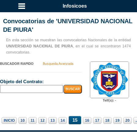
Infosicoes
Convocatorias de 'UNIVERSIDAD NACIONAL
DE PIURA'
En esta sección se muestran las convocatorias Nacionales de la entidad
UNIVERSIDAD NACIONAL DE PIURA
, en el cual se encontraron 1474
convocatorias.
BUSCADOR RAPIDO
Busqueda Avanzada
Objeto del Contrato:
Telf(s): -
15
INICIO
10
11
12
13
14
16
17
18
19
20
.