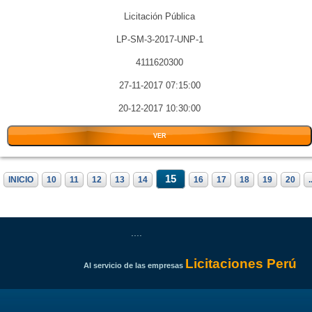
Licitación Pública
LP-SM-3-2017-UNP-1
4111620300
27-11-2017 07:15:00
20-12-2017 10:30:00
VER
15
INICIO
10
11
12
13
14
16
17
18
19
20
.
....
Licitaciones Perú
Al servicio de las empresas