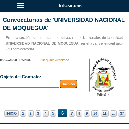
Infosicoes
Convocatorias de 'UNIVERSIDAD NACIONAL
DE MOQUEGUA'
En esta sección se muestran las convocatorias Nacionales de la entidad
UNIVERSIDAD NACIONAL DE MOQUEGUA
, en el cual se encontraron
740 convocatorias.
BUSCADOR RAPIDO
Busqueda Avanzada
Objeto del Contrato:
Telf(s): -
6
INICIO
1
2
3
4
5
7
8
9
10
11
...
37