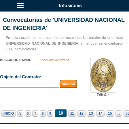
Infosicoes
Convocatorias de 'UNIVERSIDAD NACIONAL
DE INGENIERIA'
En esta sección se muestran las convocatorias Nacionales de la entidad
UNIVERSIDAD NACIONAL DE INGENIERIA
, en el cual se encontraron
1081 convocatorias.
BUSCADOR RAPIDO
Busqueda Avanzada
Objeto del Contrato:
Telf(s): -
10
INICIO
5
6
7
8
9
11
12
13
14
15
...
5