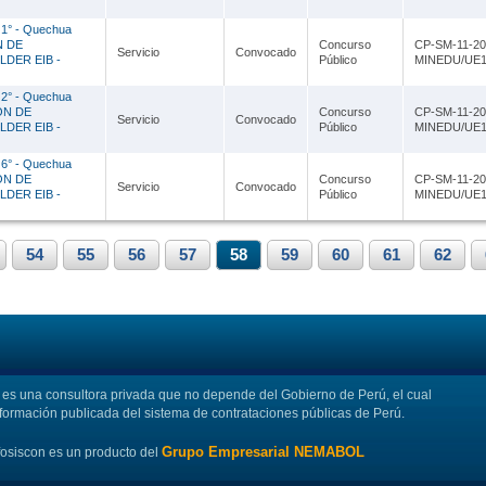
 1° - Quechua
N DE
Concurso
CP-SM-11-20
Servicio
Convocado
DER EIB -
Público
MINEDU/UE1
 2° - Quechua
ÓN DE
Concurso
CP-SM-11-20
Servicio
Convocado
DER EIB -
Público
MINEDU/UE1
 6° - Quechua
ÓN DE
Concurso
CP-SM-11-20
Servicio
Convocado
DER EIB -
Público
MINEDU/UE1
54
55
56
57
58
59
60
61
62
s una consultora privada que no depende del Gobierno de Perú, el cual
nformación publicada del sistema de contrataciones públicas de Perú.
Grupo Empresarial NEMABOL
fosiscon es un producto del