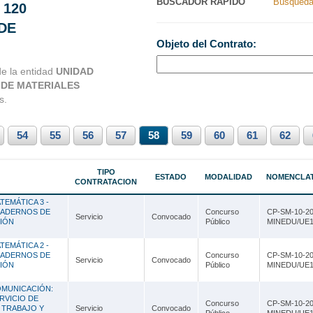
BUSCADOR RAPIDO
Busqueda
 120
Nacionales
Ancash
DE
Objeto del Contrato:
s Perú
Apurímac
de la entidad
UNIDAD
Arequipa
 DE MATERIALES
Ayacucho
s.
Cajamarca
54
55
56
57
58
59
60
61
62
Callao
Cusco
TIPO
ESTADO
MODALIDAD
NOMENCLA
CONTRATACION
Huancavelica
EMÁTICA 3 -
UADERNOS DE
Concurso
CP-SM-10-20
Servicio
Convocado
Huánuco
CIÓN
Público
MINEDU/UE1
Ica
EMÁTICA 2 -
UADERNOS DE
Concurso
CP-SM-10-20
Servicio
Convocado
CIÓN
Público
MINEDU/UE1
Junín
OMUNICACIÓN:
La Libertad
RVICIO DE
Concurso
CP-SM-10-20
 TRABAJO Y
Servicio
Convocado