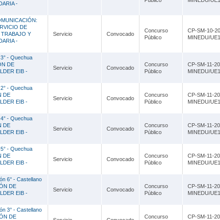
Público
MINEDU/UE1
Lambayeque
ARIA -
Lima
OMUNICACIÓN:
RVICIO DE
Concurso
CP-SM-10-20
 TRABAJO Y
Servicio
Convocado
Loreto
Público
MINEDU/UE1
ARIA -
Madre de Dios
 3° - Quechua
ÓN DE
Concurso
CP-SM-11-20
Servicio
Convocado
Moquegua
DER EIB -
Público
MINEDU/UE1
 2° - Quechua
Pasco
N DE
Concurso
CP-SM-11-20
Servicio
Convocado
DER EIB -
Público
MINEDU/UE1
Piura
 4° - Quechua
Puno
N DE
Concurso
CP-SM-11-20
Servicio
Convocado
DER EIB -
Público
MINEDU/UE1
San Martín
 5° - Quechua
N DE
Concurso
CP-SM-11-20
Tacna
Servicio
Convocado
DER EIB -
Público
MINEDU/UE1
Tumbes
n 6° - Castellano
IÓN DE
Concurso
CP-SM-11-20
Servicio
Convocado
Ucayali
DER EIB -
Público
MINEDU/UE1
n 3° - Castellano
IÓN DE
Concurso
CP-SM-11-20