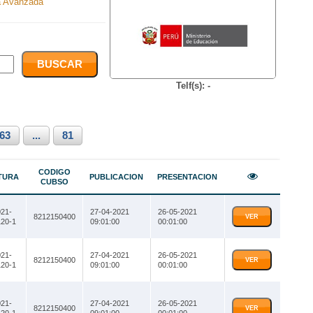
 Avanzada
Telf(s): -
63
...
81
CODIGO
TURA
PUBLICACION
PRESENTACION
CUBSO
21-
27-04-2021
26-05-2021
8212150400
VER
20-1
09:01:00
00:01:00
21-
27-04-2021
26-05-2021
8212150400
VER
20-1
09:01:00
00:01:00
21-
27-04-2021
26-05-2021
8212150400
VER