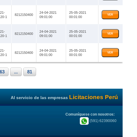
21-
24-04-2021
25-05-2021
8212150400
VER
20-1
09:01:00
00:01:00
21-
24-04-2021
25-05-2021
8212150400
VER
20-1
09:01:00
00:01:00
21-
24-04-2021
25-05-2021
8212150400
VER
20-1
09:01:00
00:01:00
63
...
81
Licitaciones Perú
Al servicio de las empresas
Comuníquese con nosotros:
(591) 62390060