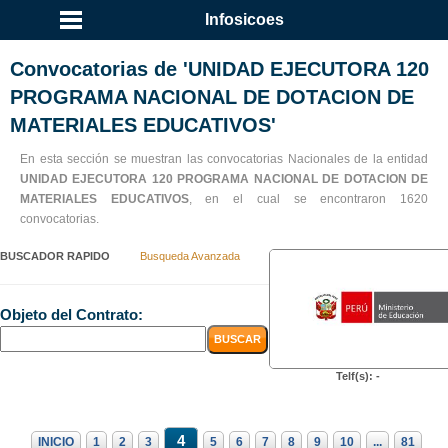
Infosicoes
Convocatorias de 'UNIDAD EJECUTORA 120
PROGRAMA NACIONAL DE DOTACION DE
MATERIALES EDUCATIVOS'
En esta sección se muestran las convocatorias Nacionales de la entidad
UNIDAD EJECUTORA 120 PROGRAMA NACIONAL DE DOTACION DE
MATERIALES EDUCATIVOS
, en el cual se encontraron 1620
convocatorias.
BUSCADOR RAPIDO
Busqueda Avanzada
Objeto del Contrato:
Telf(s): -
4
INICIO
1
2
3
5
6
7
8
9
10
...
81