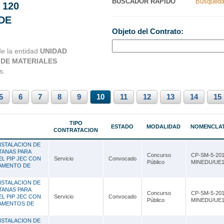
BUSCADOR RAPIDO
Busqueda
 120
Nacionales
Ancash
DE
Objeto del Contrato:
s Perú
Apurímac
de la entidad
UNIDAD
Arequipa
 DE MATERIALES
Ayacucho
s.
Cajamarca
5
6
7
8
9
10
11
12
13
14
15
Callao
Cusco
TIPO
ESTADO
MODALIDAD
NOMENCLA
CONTRATACION
Huancavelica
NSTALACION DE
TANAS PARA
Concurso
CP-SM-5-201
Huánuco
EL PIP JEC CON
Servicio
Convocado
Público
MINEDU/UE1
TAMENTO DE
Ica
NSTALACION DE
TANAS PARA
Junín
Concurso
CP-SM-5-201
EL PIP JEC CON
Servicio
Convocado
Público
MINEDU/UE1
TAMENTOS DE
La Libertad
NSTALACION DE