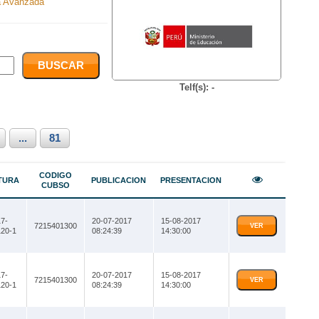
 Avanzada
Telf(s): -
...
81
CODIGO
TURA
PUBLICACION
PRESENTACION
CUBSO
7-
20-07-2017
15-08-2017
7215401300
VER
20-1
08:24:39
14:30:00
7-
20-07-2017
15-08-2017
7215401300
VER
20-1
08:24:39
14:30:00