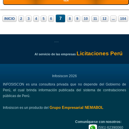
VER
7
INICIO
2
3
4
5
6
8
9
10
11
12
...
104
....
Licitaciones Perú
Al servicio de las empresas
Infosiscon 2026
INFOSISCON es una consultora privada que no depende del Gobierno de
Perú, el cual brinda información publicada del sistema de contrataciones
públicas de Perú.
Grupo Empresarial NEMABOL
Infosiscon es un producto del
Comuníquese con nosotros:
(591) 62390060