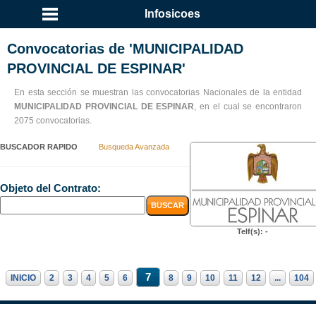
Infosicoes
Convocatorias de 'MUNICIPALIDAD
PROVINCIAL DE ESPINAR'
En esta sección se muestran las convocatorias Nacionales de la entidad
MUNICIPALIDAD PROVINCIAL DE ESPINAR
, en el cual se encontraron
2075 convocatorias.
BUSCADOR RAPIDO
Busqueda Avanzada
Objeto del Contrato:
Telf(s): -
7
INICIO
2
3
4
5
6
8
9
10
11
12
...
104