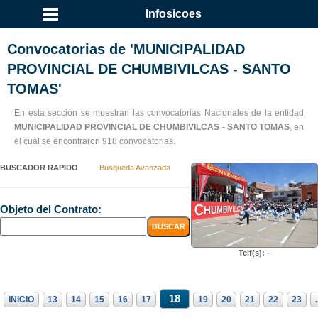
Infosicoes
Convocatorias de 'MUNICIPALIDAD
PROVINCIAL DE CHUMBIVILCAS - SANTO
TOMAS'
En esta sección se muestran las convocatorias Nacionales de la entidad
MUNICIPALIDAD PROVINCIAL DE CHUMBIVILCAS - SANTO TOMAS
, en
el cual se encontraron 918 convocatorias.
BUSCADOR RAPIDO
Busqueda Avanzada
Objeto del Contrato:
Telf(s): -
18
INICIO
13
14
15
16
17
19
20
21
22
23
.