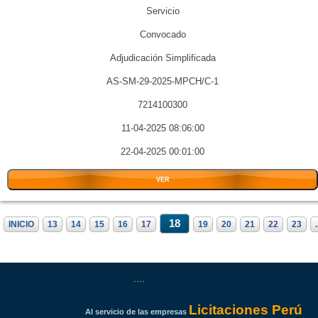
Servicio
Convocado
Adjudicación Simplificada
AS-SM-29-2025-MPCH/C-1
7214100300
11-04-2025 08:06:00
22-04-2025 00:01:00
VER
18
INICIO
13
14
15
16
17
19
20
21
22
23
.
....
Licitaciones Perú
Al servicio de las empresas