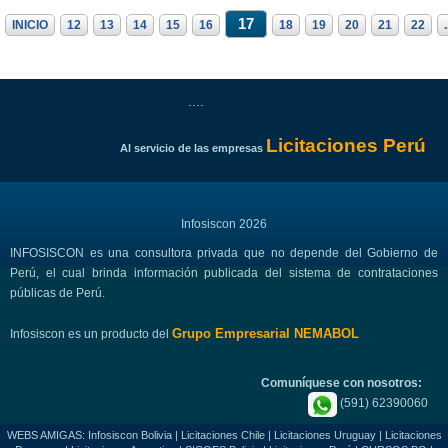
17
INICIO
12
13
14
15
16
18
19
20
21
22
.
....
Licitaciones Perú
Al servicio de las empresas
Infosiscon 2026
INFOSISCON es una consultora privada que no depende del Gobierno de
Perú, el cual brinda información publicada del sistema de contrataciones
públicas de Perú.
Grupo Empresarial NEMABOL
Infosiscon es un producto del
Comuníquese con nosotros:
(591) 62390060
WEBS AMIGAS:
Infosiscon Bolivia
|
Licitaciones Chile
|
Licitaciones Uruguay
|
Licitaciones