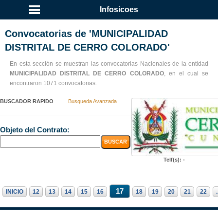
Infosicoes
Convocatorias de 'MUNICIPALIDAD
DISTRITAL DE CERRO COLORADO'
En esta sección se muestran las convocatorias Nacionales de la entidad
MUNICIPALIDAD DISTRITAL DE CERRO COLORADO
, en el cual se
encontraron 1071 convocatorias.
BUSCADOR RAPIDO
Busqueda Avanzada
Objeto del Contrato:
Telf(s): -
17
INICIO
12
13
14
15
16
18
19
20
21
22
.