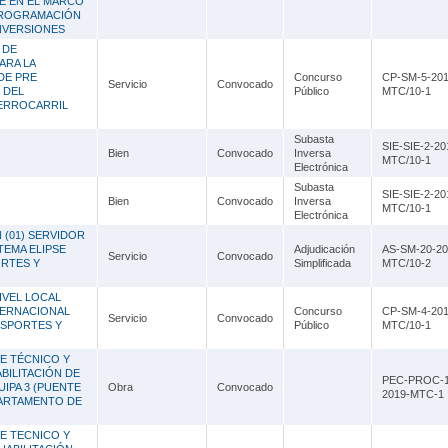
E EN EL MARCO
Lambayeque
 PROGRAMACIÓN
INVERSIONES
Lima
 DE
ARA LA
Loreto
DE PRE
Concurso
CP-SM-5-201
Servicio
Convocado
L DEL
Público
MTC/10-1
ERROCARRIL
Madre de Dios
Subasta
Moquegua
SIE-SIE-2-20
Bien
Convocado
Inversa
MTC/10-1
Electrónica
Pasco
Subasta
SIE-SIE-2-20
Bien
Convocado
Inversa
MTC/10-1
Piura
Electrónica
 (01) SERVIDOR
TEMA ELIPSE
Puno
Adjudicación
AS-SM-20-20
Servicio
Convocado
ORTES Y
Simplificada
MTC/10-2
San Martín
IVEL LOCAL
TERNACIONAL
Concurso
CP-SM-4-201
Servicio
Convocado
Tacna
NSPORTES Y
Público
MTC/10-1
Tumbes
E TÉCNICO Y
BILITACIÓN DE
PEC-PROC-1
UIPA 3 (PUENTE
Obra
Convocado
Ucayali
2019-MTC-1
ARTAMENTO DE
E TECNICO Y