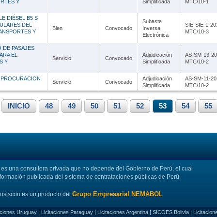
ORTES Y
Simplificada
MTC/10-1
E DIÉSEL B5 S
Subasta
CULARES DEL
SIE-SIE-1-20
Bien
Convocado
Inversa
RANSPORTES Y
MTC/10-3
Electrónica
O DE PASAJES
ARA EL
Adjudicación
AS-SM-13-20
Servicio
Convocado
S Y
Simplificada
MTC/10-2
E PROCURACION
Adjudicación
AS-SM-11-20
Servicio
Convocado
Simplificada
MTC/10-2
INICIO
48
49
50
51
52
53
54
55
s una consultora privada que no depende del Gobierno de Perú, el cual
nformación publicada del sistema de contrataciones públicas de Perú.
Grupo Empresarial NEMABOL
fosiscon es un producto del
aciones Uruguay
|
Licitaciones Paraguay
|
Licitaciones Argentina
|
SICOES Bolivia
|
Licitacion