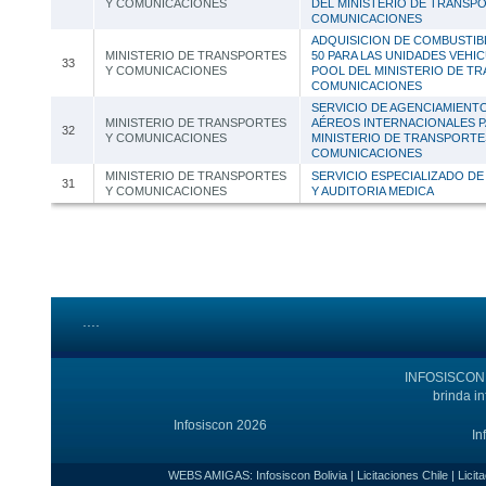
Y COMUNICACIONES
DEL MINISTERIO DE TRANSP
COMUNICACIONES
ADQUISICION DE COMBUSTIBL
MINISTERIO DE TRANSPORTES
50 PARA LAS UNIDADES VEHI
33
Y COMUNICACIONES
POOL DEL MINISTERIO DE T
COMUNICACIONES
SERVICIO DE AGENCIAMIENT
MINISTERIO DE TRANSPORTES
AÉREOS INTERNACIONALES P
32
Y COMUNICACIONES
MINISTERIO DE TRANSPORTE
COMUNICACIONES
MINISTERIO DE TRANSPORTES
SERVICIO ESPECIALIZADO D
31
Y COMUNICACIONES
Y AUDITORIA MEDICA
....
INFOSISCON e
brinda i
Infosiscon 2026
In
WEBS AMIGAS:
Infosiscon Bolivia
|
Licitaciones Chile
|
Licit