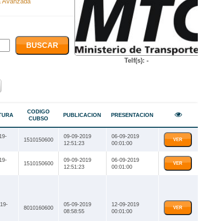
 Avanzada
Telf(s): -
CODIGO
TURA
PUBLICACION
PRESENTACION
CUBSO
19-
09-09-2019
06-09-2019
1510150600
VER
12:51:23
00:01:00
19-
09-09-2019
06-09-2019
1510150600
VER
12:51:23
00:01:00
19-
05-09-2019
12-09-2019
8010160600
VER
08:58:55
00:01:00