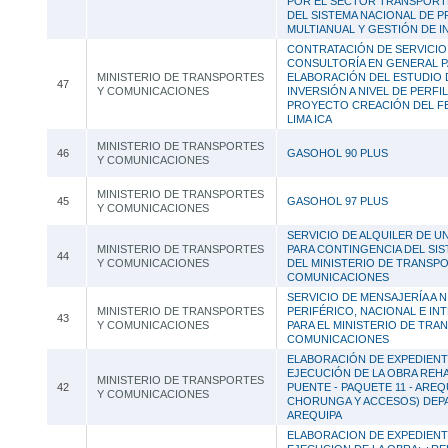
POR EL SECTOR TRANSPORT
DEL SISTEMA NACIONAL DE
MULTIANUAL Y GESTIÓN DE 
CONTRATACIÓN DE SERVICIO
CONSULTORÍA EN GENERAL P
MINISTERIO DE TRANSPORTES
ELABORACIÓN DEL ESTUDIO 
47
Y COMUNICACIONES
INVERSIÓN A NIVEL DE PERFI
PROYECTO CREACIÓN DEL F
LIMA ICA
MINISTERIO DE TRANSPORTES
46
GASOHOL 90 PLUS
Y COMUNICACIONES
MINISTERIO DE TRANSPORTES
45
GASOHOL 97 PLUS
Y COMUNICACIONES
SERVICIO DE ALQUILER DE UN
MINISTERIO DE TRANSPORTES
PARA CONTINGENCIA DEL SIS
44
Y COMUNICACIONES
DEL MINISTERIO DE TRANSP
COMUNICACIONES
SERVICIO DE MENSAJERÍA A N
MINISTERIO DE TRANSPORTES
PERIFÉRICO, NACIONAL E IN
43
Y COMUNICACIONES
PARA EL MINISTERIO DE TRA
COMUNICACIONES
ELABORACIÓN DE EXPEDIENT
EJECUCIÓN DE LA OBRA REHA
MINISTERIO DE TRANSPORTES
42
PUENTE - PAQUETE 11 - AREQ
Y COMUNICACIONES
CHORUNGA Y ACCESOS) DEP
AREQUIPA
ELABORACION DE EXPEDIENT