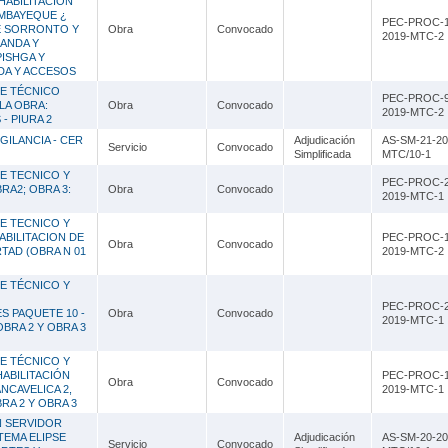
HABILITACIÓN
AMBAYEQUE ¿
PEC-PROC-1
E SORRONTO Y
Obra
Convocado
2019-MTC-2
BANDA Y
PISHGA Y
DA Y ACCESOS
E TÉCNICO
PEC-PROC-9
LA OBRA:
Obra
Convocado
2019-MTC-2
- PIURA 2
GILANCIA - CER
Adjudicación
AS-SM-21-20
Servicio
Convocado
Simplificada
MTC/10-1
E TECNICO Y
PEC-PROC-2
RA2; OBRA 3:
Obra
Convocado
2019-MTC-1
E TECNICO Y
ABILITACION DE
PEC-PROC-1
Obra
Convocado
TAD (OBRA N 01
2019-MTC-2
E TÉCNICO Y
PEC-PROC-2
S PAQUETE 10 -
Obra
Convocado
2019-MTC-1
OBRA 2 Y OBRA 3
E TÉCNICO Y
HABILITACIÓN
PEC-PROC-1
Obra
Convocado
NCAVELICA 2,
2019-MTC-1
BRA 2 Y OBRA 3
N SERVIDOR
TEMA ELIPSE
Adjudicación
AS-SM-20-20
Servicio
Convocado