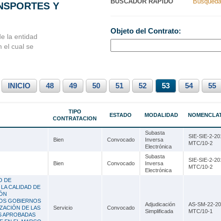
BUSCADOR RAPIDO
Busqueda
ANSPORTES Y
Nacionales
Ancash
Objeto del Contrato:
s Perú
Apurímac
e la entidad
n el cual se
Arequipa
Ayacucho
INICIO
Cajamarca
48
49
50
51
52
53
54
55
Callao
TIPO
ESTADO
MODALIDAD
NOMENCLA
CONTRATACION
Cusco
Subasta
SIE-SIE-2-20
Huancavelica
Bien
Convocado
Inversa
MTC/10-2
Electrónica
Huánuco
Subasta
SIE-SIE-2-20
Bien
Convocado
Inversa
MTC/10-2
Electrónica
Ica
O DE
LA CALIDAD DE
Junín
IÓN
LOS GOBIERNOS
Adjudicación
AS-SM-22-20
La Libertad
ZACIÓN DE LAS
Servicio
Convocado
Simplificada
MTC/10-1
S APROBADAS