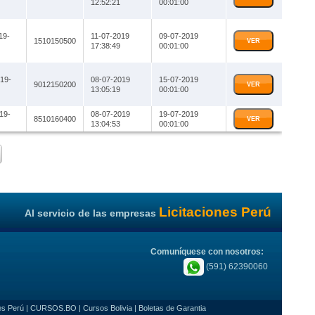
12:52:21
00:01:00
19-
11-07-2019
09-07-2019
1510150500
VER
17:38:49
00:01:00
19-
08-07-2019
15-07-2019
9012150200
VER
13:05:19
00:01:00
19-
08-07-2019
19-07-2019
8510160400
VER
13:04:53
00:01:00
Licitaciones Perú
Al servicio de las empresas
Comuníquese con nosotros:
(591) 62390060
es Perú
|
CURSOS.BO
|
Cursos Bolivia
|
Boletas de Garantia