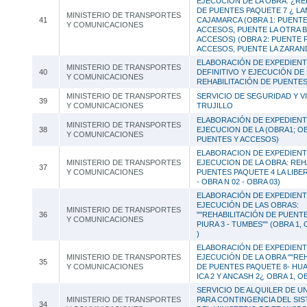
EJECUCION DE LA OBRA: ¿RE
DE PUENTES PAQUETE 7 ¿ L
MINISTERIO DE TRANSPORTES
41
CAJAMARCA (OBRA 1: PUENT
Y COMUNICACIONES
ACCESOS, PUENTE LA OTRA 
ACCESOS) (OBRA 2: PUENTE 
ACCESOS, PUENTE LA ZARAN
ELABORACIÓN DE EXPEDIENT
MINISTERIO DE TRANSPORTES
40
DEFINITIVO Y EJECUCIÓN DE 
Y COMUNICACIONES
REHABILITACIÓN DE PUENTES 
MINISTERIO DE TRANSPORTES
SERVICIO DE SEGURIDAD Y VI
39
Y COMUNICACIONES
TRUJILLO
ELABORACIÓN DE EXPEDIENT
MINISTERIO DE TRANSPORTES
38
EJECUCION DE LA (OBRA1; OB
Y COMUNICACIONES
PUENTES Y ACCESOS)
ELABORACION DE EXPEDIENT
MINISTERIO DE TRANSPORTES
EJECUCION DE LA OBRA: REH
37
Y COMUNICACIONES
PUENTES PAQUETE 4 LA LIBER
- OBRA N 02 - OBRA 03)
ELABORACIÓN DE EXPEDIENT
EJECUCIÓN DE LAS OBRAS:
MINISTERIO DE TRANSPORTES
36
""REHABILITACIÓN DE PUENTE
Y COMUNICACIONES
PIURA 3 - TUMBES"" (OBRA 1, 
)
ELABORACIÓN DE EXPEDIENT
MINISTERIO DE TRANSPORTES
EJECUCIÓN DE LA OBRA ""RE
35
Y COMUNICACIONES
DE PUENTES PAQUETE 8- HUA
ICA 2 Y ANCASH 2¿ OBRA 1, O
SERVICIO DE ALQUILER DE U
MINISTERIO DE TRANSPORTES
PARA CONTINGENCIA DEL SIS
34