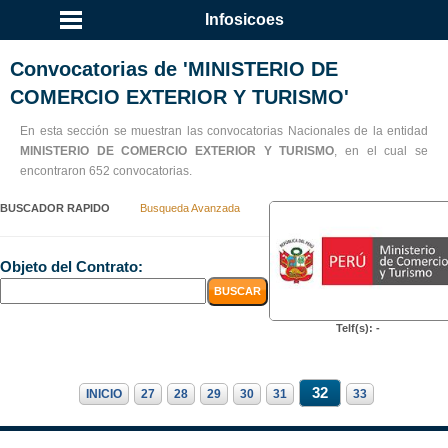
Infosicoes
Convocatorias de 'MINISTERIO DE
COMERCIO EXTERIOR Y TURISMO'
En esta sección se muestran las convocatorias Nacionales de la entidad
MINISTERIO DE COMERCIO EXTERIOR Y TURISMO
, en el cual se
encontraron 652 convocatorias.
BUSCADOR RAPIDO
Busqueda Avanzada
Objeto del Contrato:
Telf(s): -
32
INICIO
27
28
29
30
31
33