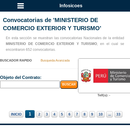
Infosicoes
Convocatorias de 'MINISTERIO DE
COMERCIO EXTERIOR Y TURISMO'
En esta sección se muestran las convocatorias Nacionales de la entidad
MINISTERIO DE COMERCIO EXTERIOR Y TURISMO
, en el cual se
encontraron 652 convocatorias.
BUSCADOR RAPIDO
Busqueda Avanzada
Objeto del Contrato:
Telf(s): -
1
INICIO
2
3
4
5
6
7
8
9
10
...
33