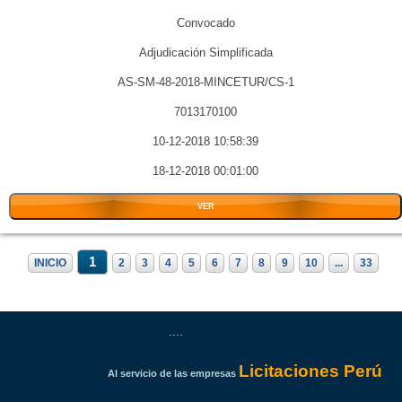
Convocado
Adjudicación Simplificada
AS-SM-48-2018-MINCETUR/CS-1
7013170100
10-12-2018 10:58:39
18-12-2018 00:01:00
VER
1
INICIO
2
3
4
5
6
7
8
9
10
...
33
....
Licitaciones Perú
Al servicio de las empresas