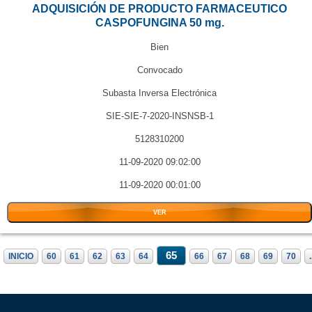
ADQUISICIÓN DE PRODUCTO FARMACEUTICO
CASPOFUNGINA 50 mg.
Bien
Convocado
Subasta Inversa Electrónica
SIE-SIE-7-2020-INSNSB-1
5128310200
11-09-2020 09:02:00
11-09-2020 00:01:00
VER
65
INICIO
60
61
62
63
64
66
67
68
69
70
.
....