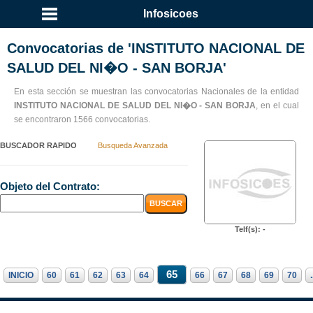
Infosicoes
Convocatorias de 'INSTITUTO NACIONAL DE
SALUD DEL NI�O - SAN BORJA'
En esta sección se muestran las convocatorias Nacionales de la entidad
INSTITUTO NACIONAL DE SALUD DEL NI�O - SAN BORJA
, en el cual
se encontraron 1566 convocatorias.
BUSCADOR RAPIDO
Busqueda Avanzada
Objeto del Contrato:
Telf(s): -
65
INICIO
60
61
62
63
64
66
67
68
69
70
.