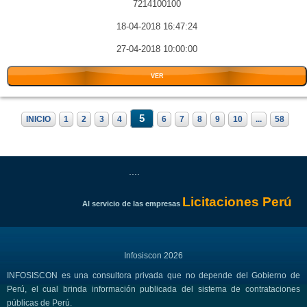
7214100100
18-04-2018 16:47:24
27-04-2018 10:00:00
VER
5
INICIO
1
2
3
4
6
7
8
9
10
...
58
....
Licitaciones Perú
Al servicio de las empresas
Infosiscon 2026
INFOSISCON es una consultora privada que no depende del Gobierno de
Perú, el cual brinda información publicada del sistema de contrataciones
públicas de Perú.