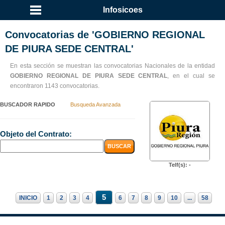
Infosicoes
Convocatorias de 'GOBIERNO REGIONAL
DE PIURA SEDE CENTRAL'
En esta sección se muestran las convocatorias Nacionales de la entidad
GOBIERNO REGIONAL DE PIURA SEDE CENTRAL
, en el cual se
encontraron 1143 convocatorias.
BUSCADOR RAPIDO
Busqueda Avanzada
Objeto del Contrato:
Telf(s): -
5
INICIO
1
2
3
4
6
7
8
9
10
...
58