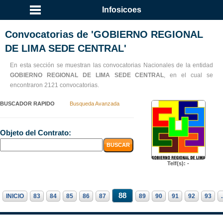
Infosicoes
Convocatorias de 'GOBIERNO REGIONAL
DE LIMA SEDE CENTRAL'
En esta sección se muestran las convocatorias Nacionales de la entidad
GOBIERNO REGIONAL DE LIMA SEDE CENTRAL
, en el cual se
encontraron 2121 convocatorias.
BUSCADOR RAPIDO
Busqueda Avanzada
Objeto del Contrato:
Telf(s): -
88
INICIO
83
84
85
86
87
89
90
91
92
93
.