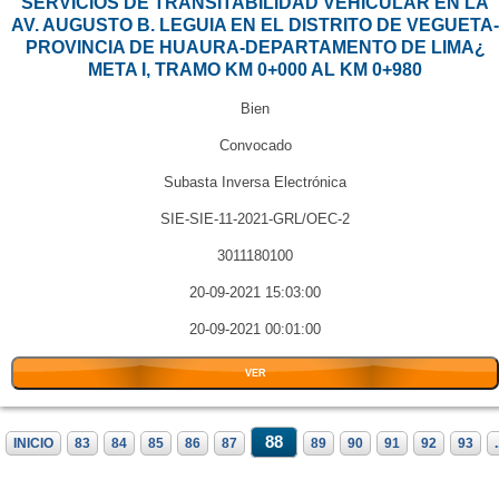
SERVICIOS DE TRANSITABILIDAD VEHICULAR EN LA
AV. AUGUSTO B. LEGUIA EN EL DISTRITO DE VEGUETA-
PROVINCIA DE HUAURA-DEPARTAMENTO DE LIMA¿
META I, TRAMO KM 0+000 AL KM 0+980
Bien
Convocado
Subasta Inversa Electrónica
SIE-SIE-11-2021-GRL/OEC-2
3011180100
20-09-2021 15:03:00
20-09-2021 00:01:00
VER
88
INICIO
83
84
85
86
87
89
90
91
92
93
.