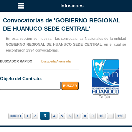
Infosicoes
Convocatorias de 'GOBIERNO REGIONAL
DE HUANUCO SEDE CENTRAL'
En esta sección se muestran las convocatorias Nacionales de la entidad
GOBIERNO REGIONAL DE HUANUCO SEDE CENTRAL
, en el cual se
encontraron 2994 convocatorias.
BUSCADOR RAPIDO
Busqueda Avanzada
Objeto del Contrato:
Telf(s): -
3
INICIO
1
2
4
5
6
7
8
9
10
...
150