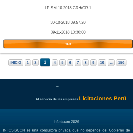
LP-SM-10-2018-GRH/GR-1
30-10-2018 09:57:20
09-11-2018 10:30:00
VER
3
INICIO
1
2
4
5
6
7
8
9
10
...
150
....
Licitaciones Perú
Al servicio de las empresas
Infosiscon 2026
INFOSISCON es una consultora privada que no depende del Gobierno de