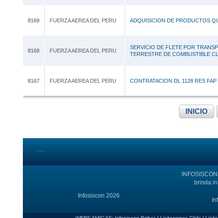
8169
FUERZA AEREA DEL PERU
ADQUISICION DE PRODUCTOS Q
SERVICIO DE FLETE POR TRANS
8168
FUERZA AEREA DEL PERU
TERRESTRE DE COMBUSTIBLE CLASE
8167
FUERZA AEREA DEL PERU
CONTRATACION DL 1128 RES FAP 
INICIO
....
INFOSISCON e
brinda i
Infosiscon 2026
In