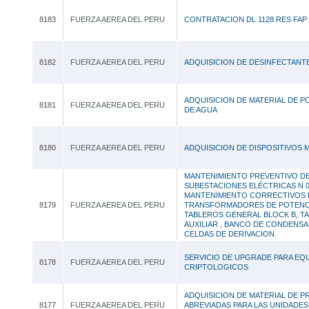
8183
FUERZA AEREA DEL PERU
CONTRATACION DL 1128 RES FAP
8182
FUERZA AEREA DEL PERU
ADQUISICION DE DESINFECTANT
ADQUISICION DE MATERIAL DE P
8181
FUERZA AEREA DEL PERU
DE AGUA
8180
FUERZA AEREA DEL PERU
ADQUISICION DE DISPOSITIVOS M
MANTENIMIENTO PREVENTIVO DE
SUBESTACIONES ELÉCTRICAS N 0,
MANTENIMIENTO CORRECTIVOS 
8179
FUERZA AEREA DEL PERU
TRANSFORMADORES DE POTENC
TABLEROS GENERAL BLOCK B, T
AUXILIAR , BANCO DE CONDENS
CELDAS DE DERIVACION.
SERVICIO DE UPGRADE PARA EQ
8178
FUERZA AEREA DEL PERU
CRIPTOLOGICOS
ADQUISICION DE MATERIAL DE P
8177
FUERZA AEREA DEL PERU
ABREVIADAS PARA LAS UNIDADES