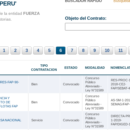
BUSCADOR RAPIDO
Busqueda
 PERU'
Nacionales
Ancash
de la entidad
FUERZA
Objeto del Contrato:
torias.
s Perú
Apurímac
Arequipa
Ayacucho
1
2
Cajamarca
3
4
5
6
7
8
9
10
11
Callao
TIPO
ESTADO
MODALIDAD
NOMENCLA
CONTRATACION
Cusco
Concurso
RES-PROC-1
Huancavelica
RES-FAP-90-
Público
Bien
Convocado
2018-CE2-
Abreviado -
FAP/SEBAT-4
Ley N°31589
Huánuco
Concurso
NCIA Y
Público
AS-SM-1-201
Ica
NTO DE
Bien
Convocado
Abreviado -
SEMAG/FAP-
FLOTAS FAP
Ley N°31589
Junín
Concurso
DIRECTA-P
Público
SA NACIONAL
Servicio
Convocado
1-2019-
La Libertad
Abreviado -
FAP/DIGED-
Ley N°31589