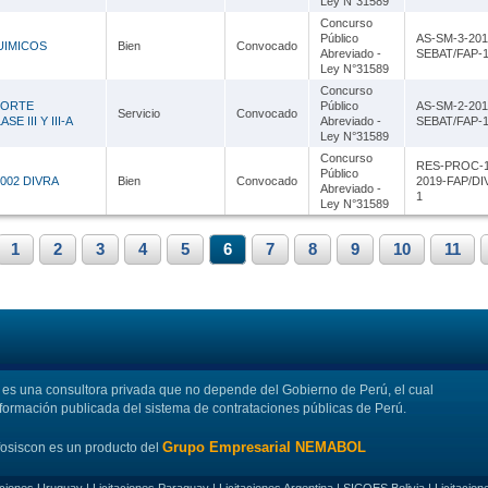
Ley N°31589
Concurso
Público
AS-SM-3-201
UIMICOS
Bien
Convocado
Abreviado -
SEBAT/FAP-
Ley N°31589
Concurso
PORTE
Público
AS-SM-2-201
Servicio
Convocado
 III Y III-A
Abreviado -
SEBAT/FAP-
Ley N°31589
Concurso
RES-PROC-1
Público
002 DIVRA
Bien
Convocado
2019-FAP/DI
Abreviado -
1
Ley N°31589
1
2
3
4
5
6
7
8
9
10
11
s una consultora privada que no depende del Gobierno de Perú, el cual
nformación publicada del sistema de contrataciones públicas de Perú.
Grupo Empresarial NEMABOL
fosiscon es un producto del