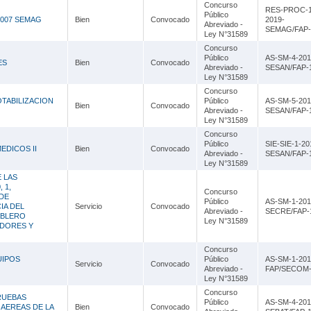
Lambayeque
Concurso
RES-PROC-1
Público
 007 SEMAG
Bien
Convocado
2019-
Abreviado -
Lima
SEMAG/FAP-
Ley N°31589
Concurso
Loreto
Público
AS-SM-4-201
ES
Bien
Convocado
Abreviado -
SESAN/FAP-
Madre de Dios
Ley N°31589
Concurso
Moquegua
OTABILIZACION
Público
AS-SM-5-201
Bien
Convocado
Abreviado -
SESAN/FAP-
Ley N°31589
Pasco
Concurso
Público
SIE-SIE-1-20
EDICOS II
Piura
Bien
Convocado
Abreviado -
SESAN/FAP-
Ley N°31589
Puno
 LAS
 1,
Concurso
DE
San Martín
Público
AS-SM-1-201
IA DEL
Servicio
Convocado
Abreviado -
SECRE/FAP-
ABLERO
Ley N°31589
Tacna
ADORES Y
Tumbes
Concurso
UIPOS
Público
AS-SM-1-201
Servicio
Convocado
Abreviado -
FAP/SECOM
Ucayali
Ley N°31589
Concurso
RUEBAS
Público
AS-SM-4-201
 AEREAS DE LA
Bien
Convocado