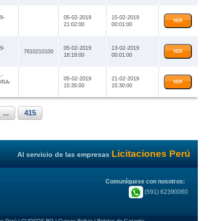
9-
05-02-2019
15-02-2019
VER
1
21:02:00
00:01:00
9-
05-02-2019
13-02-2019
7810210100
VER
1
18:18:00
00:01:00
-
05-02-2019
21-02-2019
VRA-
VER
15:35:00
15:30:00
...
415
Licitaciones Perú
Al servicio de las empresas
Comuníquese con nosotros:
(591) 62390060