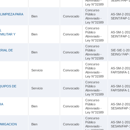
Abreviado -
SEBAT/FAP-
Ley N°31589
Concurso
LIMPIEZA PARA
Público
AS-SM-2-201
Bien
Convocado
Abreviado -
SEINT/FAP-1
Ley N°31589
Concurso
L
Público
AS-SM-1-201
MILITAR Y
Bien
Convocado
Abreviado -
SEINT/FAP-1
Ley N°31589
Concurso
ERIAL DE
Público
SIE-SIE-1-20
Bien
Convocado
Abreviado -
SEING/ FAP-
Ley N°31589
Concurso
Público
AS-SM-2-201
Servicio
Convocado
Abreviado -
FAP/SINFA-1
Ley N°31589
Concurso
QUIPOS DE
Público
AS-SM-1-201
Servicio
Convocado
Abreviado -
FAP/SINFA-1
Ley N°31589
Concurso
RA
Público
AS-SM-2-201
Bien
Convocado
Abreviado -
SESAN/FAP-
Ley N°31589
Concurso
Público
AS-SM-1-201
UMIGACION
Bien
Convocado
Abreviado -
SESAN/FAP-