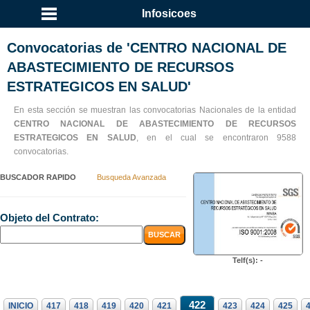
Infosicoes
Convocatorias de 'CENTRO NACIONAL DE
ABASTECIMIENTO DE RECURSOS
ESTRATEGICOS EN SALUD'
En esta sección se muestran las convocatorias Nacionales de la entidad
CENTRO NACIONAL DE ABASTECIMIENTO DE RECURSOS
ESTRATEGICOS EN SALUD
, en el cual se encontraron 9588
convocatorias.
BUSCADOR RAPIDO
Busqueda Avanzada
Objeto del Contrato:
Telf(s): -
422
INICIO
417
418
419
420
421
423
424
425