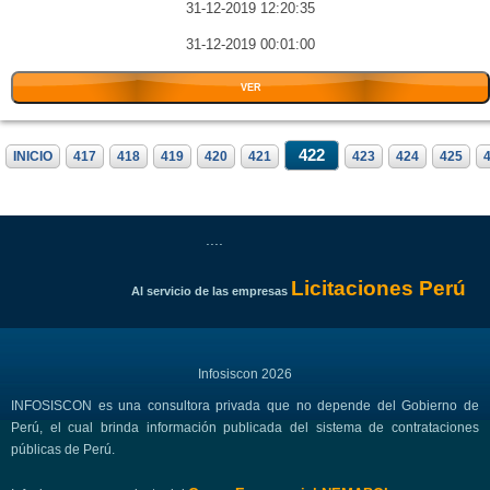
31-12-2019 12:20:35
31-12-2019 00:01:00
VER
422
INICIO
417
418
419
420
421
423
424
425
....
Licitaciones Perú
Al servicio de las empresas
Infosiscon 2026
INFOSISCON es una consultora privada que no depende del Gobierno de
Perú, el cual brinda información publicada del sistema de contrataciones
públicas de Perú.