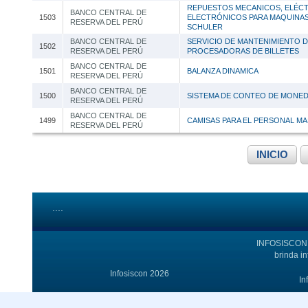
REPUESTOS MECANICOS, ELÉCT
BANCO CENTRAL DE
1503
ELECTRÓNICOS PARA MAQUINA
RESERVA DEL PERÚ
SCHULER
BANCO CENTRAL DE
SERVICIO DE MANTENIMIENTO 
1502
RESERVA DEL PERÚ
PROCESADORAS DE BILLETES
BANCO CENTRAL DE
1501
BALANZA DINAMICA
RESERVA DEL PERÚ
BANCO CENTRAL DE
1500
SISTEMA DE CONTEO DE MONE
RESERVA DEL PERÚ
BANCO CENTRAL DE
1499
CAMISAS PARA EL PERSONAL M
RESERVA DEL PERÚ
INICIO
....
INFOSISCON e
brinda i
Infosiscon 2026
In
WEBS AMIGAS:
Infosiscon Bolivia
|
Licitaciones Chile
|
Licit