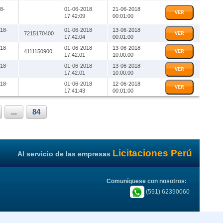
8-
01-06-2018
21-06-2018
VER
17:42:09
00:01:00
18-
01-06-2018
13-06-2018
7215170400
VER
17:42:04
00:01:00
18-
01-06-2018
13-06-2018
4111150900
VER
17:42:01
10:00:00
18-
01-06-2018
13-06-2018
VER
17:42:01
10:00:00
18-
01-06-2018
12-06-2018
VER
17:41:43
00:01:00
...
84
Licitaciones Perú
Al servicio de las empresas
Comuníquese con nosotros:
(591) 62390060
es Perú
|
CURSOS.BO
|
Cursos Bolivia
|
Boletas de Garantia