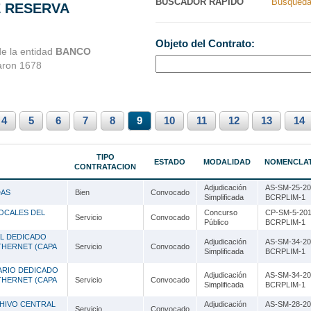
BUSCADOR RAPIDO
Busqueda
E RESERVA
Nacionales
Ancash
Objeto del Contrato:
s Perú
Apurímac
de la entidad
BANCO
raron 1678
Arequipa
Ayacucho
4
5
Cajamarca
6
7
8
9
10
11
12
13
14
Callao
TIPO
ESTADO
MODALIDAD
NOMENCLA
CONTRATACION
Cusco
Adjudicación
AS-SM-25-20
DAS
Huancavelica
Bien
Convocado
Simplificada
BCRPLIM-1
LOCALES DEL
Concurso
CP-SM-5-201
Huánuco
Servicio
Convocado
Público
BCRPLIM-1
AL DEDICADO
Ica
Adjudicación
AS-SM-34-20
THERNET (CAPA
Servicio
Convocado
Simplificada
BCRPLIM-1
Junín
ARIO DEDICADO
Adjudicación
AS-SM-34-20
THERNET (CAPA
Servicio
Convocado
Simplificada
BCRPLIM-1
La Libertad
CHIVO CENTRAL
Adjudicación
AS-SM-28-20
Servicio
Convocado