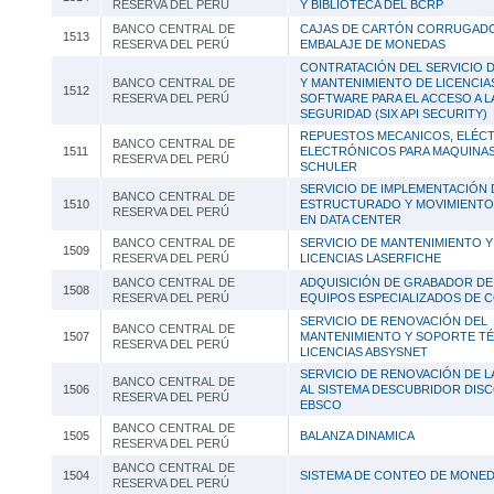
RESERVA DEL PERÚ
Y BIBLIOTECA DEL BCRP
BANCO CENTRAL DE
CAJAS DE CARTÓN CORRUGADO
1513
RESERVA DEL PERÚ
EMBALAJE DE MONEDAS
CONTRATACIÓN DEL SERVICIO 
BANCO CENTRAL DE
Y MANTENIMIENTO DE LICENCIA
1512
RESERVA DEL PERÚ
SOFTWARE PARA EL ACCESO A L
SEGURIDAD (SIX API SECURITY)
REPUESTOS MECANICOS, ELÉCT
BANCO CENTRAL DE
1511
ELECTRÓNICOS PARA MAQUINA
RESERVA DEL PERÚ
SCHULER
SERVICIO DE IMPLEMENTACIÓN
BANCO CENTRAL DE
1510
ESTRUCTURADO Y MOVIMIENTO
RESERVA DEL PERÚ
EN DATA CENTER
BANCO CENTRAL DE
SERVICIO DE MANTENIMIENTO 
1509
RESERVA DEL PERÚ
LICENCIAS LASERFICHE
BANCO CENTRAL DE
ADQUISICIÓN DE GRABADOR DE
1508
RESERVA DEL PERÚ
EQUIPOS ESPECIALIZADOS DE 
SERVICIO DE RENOVACIÓN DEL
BANCO CENTRAL DE
1507
MANTENIMIENTO Y SOPORTE TÉ
RESERVA DEL PERÚ
LICENCIAS ABSYSNET
SERVICIO DE RENOVACIÓN DE L
BANCO CENTRAL DE
1506
AL SISTEMA DESCUBRIDOR DIS
RESERVA DEL PERÚ
EBSCO
BANCO CENTRAL DE
1505
BALANZA DINAMICA
RESERVA DEL PERÚ
BANCO CENTRAL DE
1504
SISTEMA DE CONTEO DE MONE
RESERVA DEL PERÚ