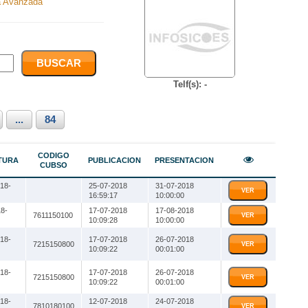
 Avanzada
Telf(s): -
...
84
CODIGO
TURA
PUBLICACION
PRESENTACION
CUBSO
18-
25-07-2018
31-07-2018
VER
16:59:17
10:00:00
8-
17-07-2018
17-08-2018
7611150100
VER
10:09:28
10:00:00
18-
17-07-2018
26-07-2018
7215150800
VER
10:09:22
00:01:00
18-
17-07-2018
26-07-2018
7215150800
VER
10:09:22
00:01:00
18-
12-07-2018
24-07-2018
7810180100
VER