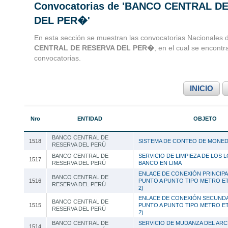
Convocatorias de 'BANCO CENTRAL D
Convocatorias 
DEL PER�'
Consultoria
En esta sección se muestran las convocatorias Nacionales 
CENTRAL DE RESERVA DEL PER�
, en el cual se encont
convocatorias.
INICIO
Nro
ENTIDAD
OBJETO
BANCO CENTRAL DE
1518
SISTEMA DE CONTEO DE MONE
RESERVA DEL PERÚ
BANCO CENTRAL DE
SERVICIO DE LIMPIEZA DE LOS 
1517
RESERVA DEL PERÚ
BANCO EN LIMA
ENLACE DE CONEXIÓN PRINCIP
BANCO CENTRAL DE
1516
PUNTO A PUNTO TIPO METRO E
RESERVA DEL PERÚ
2)
ENLACE DE CONEXIÓN SECUND
BANCO CENTRAL DE
1515
PUNTO A PUNTO TIPO METRO E
RESERVA DEL PERÚ
2)
BANCO CENTRAL DE
SERVICIO DE MUDANZA DEL AR
1514