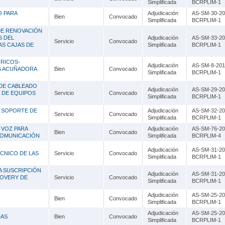
Lambayeque
Simplificada
BCRPLIM-1
 PARA
Adjudicación
AS-SM-30-20
Bien
Convocado
Lima
Simplificada
BCRPLIM-1
DE RENOVACIÓN
Loreto
S DEL
Adjudicación
AS-SM-33-20
Servicio
Convocado
AS CAJAS DE
Simplificada
BCRPLIM-1
Madre de Dios
RICOS-
Adjudicación
AS-SM-8-201
S ACUÑADORA
Bien
Convocado
Moquegua
Simplificada
BCRPLIM-1
 DE CABLEADO
Adjudicación
AS-SM-29-20
Pasco
 DE EQUIPOS
Servicio
Convocado
Simplificada
BCRPLIM-1
Piura
Y SOPORTE DE
Adjudicación
AS-SM-32-20
Servicio
Convocado
Simplificada
BCRPLIM-1
Puno
 VOZ PARA
Adjudicación
AS-SM-76-20
Bien
Convocado
COMUNICACIÓN
Simplificada
BCRPLIM-4
San Martín
Adjudicación
AS-SM-31-20
CNICO DE LAS
Servicio
Convocado
Simplificada
BCRPLIM-1
Tacna
A SUSCRIPCIÓN
Adjudicación
AS-SM-31-20
COVERY DE
Servicio
Convocado
Tumbes
Simplificada
BCRPLIM-1
Adjudicación
AS-SM-25-20
Ucayali
Bien
Convocado
Simplificada
BCRPLIM-1
Adjudicación
AS-SM-25-20
DAS
Bien
Convocado
Simplificada
BCRPLIM-1