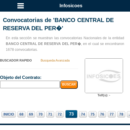
Infosicoes
Convocatorias de 'BANCO CENTRAL DE
RESERVA DEL PER�'
En esta sección se muestran las convocatorias Nacionales de la entidad
BANCO CENTRAL DE RESERVA DEL PER�
, en el cual se encontraron
1678 convocatorias.
BUSCADOR RAPIDO
Busqueda Avanzada
Objeto del Contrato:
Telf(s): -
73
INICIO
68
69
70
71
72
74
75
76
77
78
.