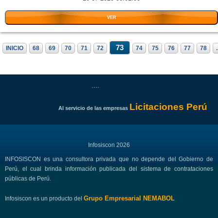
VER
73
INICIO
68
69
70
71
72
74
75
76
77
78
.
....
Licitaciones Perú
Al servicio de las empresas
Infosiscon 2026
INFOSISCON es una consultora privada que no depende del Gobierno de
Perú, el cual brinda información publicada del sistema de contrataciones
públicas de Perú.
Grupo Empresarial NEMABOL
Infosiscon es un producto del