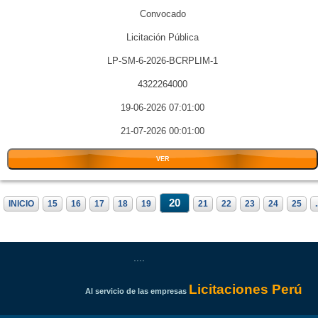
Convocado
Licitación Pública
LP-SM-6-2026-BCRPLIM-1
4322264000
19-06-2026 07:01:00
21-07-2026 00:01:00
VER
20
INICIO
15
16
17
18
19
21
22
23
24
25
.
....
Licitaciones Perú
Al servicio de las empresas