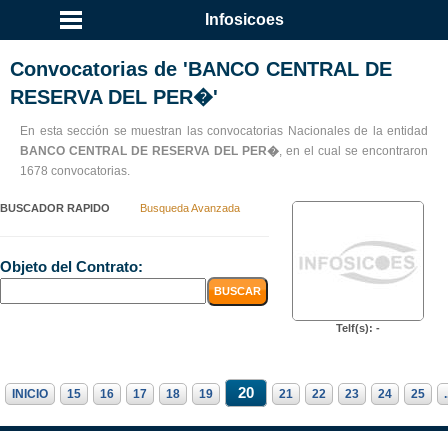
Infosicoes
Convocatorias de 'BANCO CENTRAL DE
RESERVA DEL PER�'
En esta sección se muestran las convocatorias Nacionales de la entidad
BANCO CENTRAL DE RESERVA DEL PER�
, en el cual se encontraron
1678 convocatorias.
BUSCADOR RAPIDO
Busqueda Avanzada
Objeto del Contrato:
Telf(s): -
20
INICIO
15
16
17
18
19
21
22
23
24
25
.