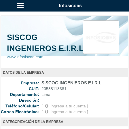
Infosicoes
SISCOG
INGENIEROS E.I.R.L
www.infosiscon.com
DATOS DE LA EMPRESA
Empresa:
SISCOG INGENIEROS E.I.R.L
CUIT:
20538118681
Departamento:
Lima
Dirección:
Teléfono/Celular:
[
ingresa a tu cuenta ]
Correo Electrónico:
[
ingresa a tu cuenta ]
CATEGORIZACIÓN DE LA EMPRESA