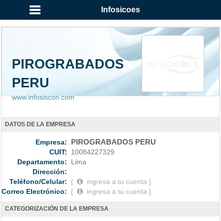
Infosicoes
PIROGRABADOS
PERU
www.infosiscon.com
DATOS DE LA EMPRESA
Empresa:
PIROGRABADOS PERU
CUIT:
10084227329
Departamento:
Lima
Dirección:
Teléfono/Celular:
[
ingresa a tu cuenta ]
Correo Electrónico:
[
ingresa a tu cuenta ]
CATEGORIZACIÓN DE LA EMPRESA