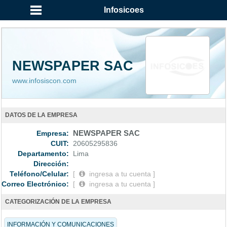
Infosicoes
NEWSPAPER SAC
www.infosiscon.com
DATOS DE LA EMPRESA
Empresa:
NEWSPAPER SAC
CUIT:
20605295836
Departamento:
Lima
Dirección:
Teléfono/Celular:
[
ingresa a tu cuenta ]
Correo Electrónico:
[
ingresa a tu cuenta ]
CATEGORIZACIÓN DE LA EMPRESA
INFORMACIÓN Y COMUNICACIONES